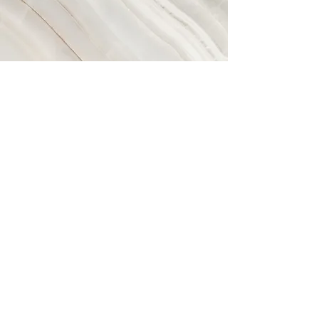
Visión
Este es un párrafo. Haz clic en
“Editar t
exto” y haz doble clic en la
caja de texto para comenzar a
editar el contenido y asegúrate de
agregar datos relevantes que
quieras compartir con tus visitantes.