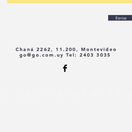
Enviar
Chaná 2262, 11.200, Montevideo
go@go.com.uy
Tel: 2403 3035
eativos de Marketing - Chaná 2262 - Tel.:2403 30 3